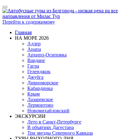
Показать/
Скрыть
навигацию
Перейти к содержимому
Главная
НА МОРЕ 2026
Адлер
Анапа
Архипо-Осиповка
Вардане
Гагра
Геленджик
Джубга
Дивноморское
Кабардинка
Крым
Лазаревское
Лермонтово
Новомихайловский
ЭКСКУРСИИ
Лето в Санкт-Петербурге
В объятиях Дагестана
Три звезды Северного Кавказа
ТУРЫ ВЫХОДНОГО ДНЯ