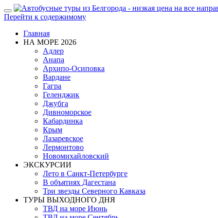
Показать/
Перейти к содержимому
Скрыть
навигацию
Главная
НА МОРЕ 2026
Адлер
Анапа
Архипо-Осиповка
Вардане
Гагра
Геленджик
Джубга
Дивноморское
Кабардинка
Крым
Лазаревское
Лермонтово
Новомихайловский
ЭКСКУРСИИ
Лето в Санкт-Петербурге
В объятиях Дагестана
Три звезды Северного Кавказа
ТУРЫ ВЫХОДНОГО ДНЯ
ТВД на море Июнь
ТВД на море Сентябрь