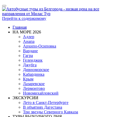
Показать/
Скрыть
навигацию
Перейти к содержимому
Главная
НА МОРЕ 2026
Адлер
Анапа
Архипо-Осиповка
Вардане
Гагра
Геленджик
Джубга
Дивноморское
Кабардинка
Крым
Лазаревское
Лермонтово
Новомихайловский
ЭКСКУРСИИ
Лето в Санкт-Петербурге
В объятиях Дагестана
Три звезды Северного Кавказа
ТУРЫ ВЫХОДНОГО ДНЯ