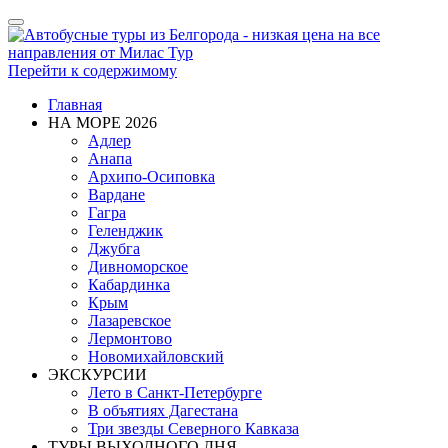
Показать/
Скрыть
навигацию
Перейти к содержимому
Главная
НА МОРЕ 2026
Адлер
Анапа
Архипо-Осиповка
Вардане
Гагра
Геленджик
Джубга
Дивноморское
Кабардинка
Крым
Лазаревское
Лермонтово
Новомихайловский
ЭКСКУРСИИ
Лето в Санкт-Петербурге
В объятиях Дагестана
Три звезды Северного Кавказа
ТУРЫ ВЫХОДНОГО ДНЯ