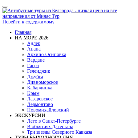
Показать/
Скрыть
навигацию
Перейти к содержимому
Главная
НА МОРЕ 2026
Адлер
Анапа
Архипо-Осиповка
Вардане
Гагра
Геленджик
Джубга
Дивноморское
Кабардинка
Крым
Лазаревское
Лермонтово
Новомихайловский
ЭКСКУРСИИ
Лето в Санкт-Петербурге
В объятиях Дагестана
Три звезды Северного Кавказа
ТУРЫ ВЫХОДНОГО ДНЯ