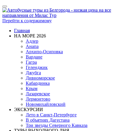
Показать/
Скрыть
навигацию
Перейти к содержимому
Главная
НА МОРЕ 2026
Адлер
Анапа
Архипо-Осиповка
Вардане
Гагра
Геленджик
Джубга
Дивноморское
Кабардинка
Крым
Лазаревское
Лермонтово
Новомихайловский
ЭКСКУРСИИ
Лето в Санкт-Петербурге
В объятиях Дагестана
Три звезды Северного Кавказа
ТУРЫ ВЫХОДНОГО ДНЯ