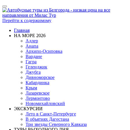
Показать/
Скрыть
навигацию
Перейти к содержимому
Главная
НА МОРЕ 2026
Адлер
Анапа
Архипо-Осиповка
Вардане
Гагра
Геленджик
Джубга
Дивноморское
Кабардинка
Крым
Лазаревское
Лермонтово
Новомихайловский
ЭКСКУРСИИ
Лето в Санкт-Петербурге
В объятиях Дагестана
Три звезды Северного Кавказа
ТУРЫ ВЫХОДНОГО ДНЯ