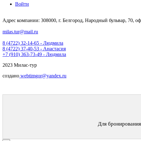
Войти
Адрес компании: 308000, г. Белгород, Народный бульвар, 70, оф
milas.tur@mail.ru
8 (4722) 32-14-65 - Людмила
8 (4722) 37-40-53 - Анастасия
+7 (910) 363-73-49 - Людмила
2023 Милас-тур
создано
webtimgor@yandex.ru
Для бронирования