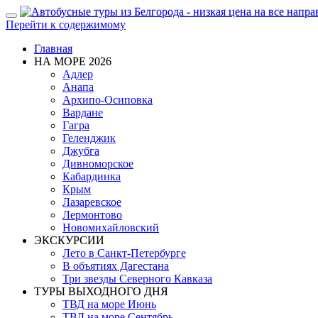
Показать/
Перейти к содержимому
Скрыть
навигацию
Главная
НА МОРЕ 2026
Адлер
Анапа
Архипо-Осиповка
Вардане
Гагра
Геленджик
Джубга
Дивноморское
Кабардинка
Крым
Лазаревское
Лермонтово
Новомихайловский
ЭКСКУРСИИ
Лето в Санкт-Петербурге
В объятиях Дагестана
Три звезды Северного Кавказа
ТУРЫ ВЫХОДНОГО ДНЯ
ТВД на море Июнь
ТВД на море Сентябрь