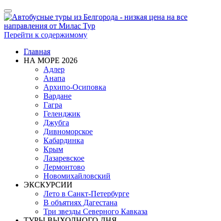
Показать/
Скрыть
навигацию
Перейти к содержимому
Главная
НА МОРЕ 2026
Адлер
Анапа
Архипо-Осиповка
Вардане
Гагра
Геленджик
Джубга
Дивноморское
Кабардинка
Крым
Лазаревское
Лермонтово
Новомихайловский
ЭКСКУРСИИ
Лето в Санкт-Петербурге
В объятиях Дагестана
Три звезды Северного Кавказа
ТУРЫ ВЫХОДНОГО ДНЯ