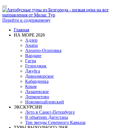
Показать/
Скрыть
навигацию
Перейти к содержимому
Главная
НА МОРЕ 2026
Адлер
Анапа
Архипо-Осиповка
Вардане
Гагра
Геленджик
Джубга
Дивноморское
Кабардинка
Крым
Лазаревское
Лермонтово
Новомихайловский
ЭКСКУРСИИ
Лето в Санкт-Петербурге
В объятиях Дагестана
Три звезды Северного Кавказа
ТУРЫ ВЫХОДНОГО ДНЯ