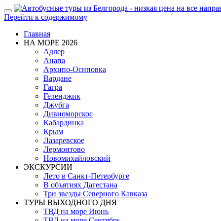
Показать/
Перейти к содержимому
Скрыть
навигацию
Главная
НА МОРЕ 2026
Адлер
Анапа
Архипо-Осиповка
Вардане
Гагра
Геленджик
Джубга
Дивноморское
Кабардинка
Крым
Лазаревское
Лермонтово
Новомихайловский
ЭКСКУРСИИ
Лето в Санкт-Петербурге
В объятиях Дагестана
Три звезды Северного Кавказа
ТУРЫ ВЫХОДНОГО ДНЯ
ТВД на море Июнь
ТВД на море Сентябрь