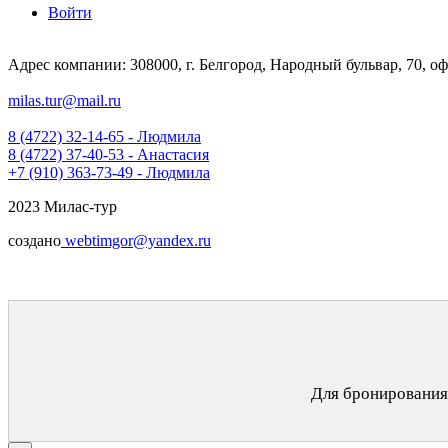
Войти
Адрес компании: 308000, г. Белгород, Народный бульвар, 70, оф
milas.tur@mail.ru
8 (4722) 32-14-65 - Людмила
8 (4722) 37-40-53 - Анастасия
+7 (910) 363-73-49 - Людмила
2023 Милас-тур
создано
webtimgor@yandex.ru
Для бронирования