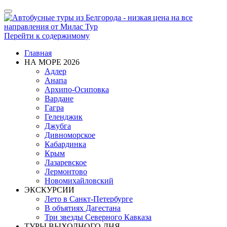
Показать/
Скрыть
навигацию
Перейти к содержимому
Главная
НА МОРЕ 2026
Адлер
Анапа
Архипо-Осиповка
Вардане
Гагра
Геленджик
Джубга
Дивноморское
Кабардинка
Крым
Лазаревское
Лермонтово
Новомихайловский
ЭКСКУРСИИ
Лето в Санкт-Петербурге
В объятиях Дагестана
Три звезды Северного Кавказа
ТУРЫ ВЫХОДНОГО ДНЯ