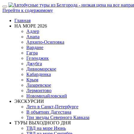
Показать/
Перейти к содержимому
Скрыть
навигацию
Главная
НА МОРЕ 2026
Адлер
Анапа
Архипо-Осиповка
Вардане
Гагра
Геленджик
Джубга
Дивноморское
Кабардинка
Крым
Лазаревское
Лермонтово
Новомихайловский
ЭКСКУРСИИ
Лето в Санкт-Петербурге
В объятиях Дагестана
Три звезды Северного Кавказа
ТУРЫ ВЫХОДНОГО ДНЯ
ТВД на море Июнь
ТВД на море Сентябрь