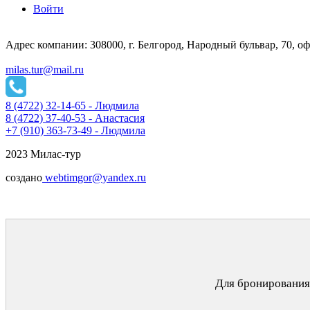
Войти
Адрес компании: 308000, г. Белгород, Народный бульвар, 70, оф
milas.tur@mail.ru
8 (4722) 32-14-65 - Людмила
8 (4722) 37-40-53 - Анастасия
+7 (910) 363-73-49 - Людмила
2023 Милас-тур
создано
webtimgor@yandex.ru
Для бронирования