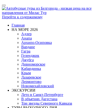
Показать/
Скрыть
навигацию
Перейти к содержимому
Главная
НА МОРЕ 2026
Адлер
Анапа
Архипо-Осиповка
Вардане
Гагра
Геленджик
Джубга
Дивноморское
Кабардинка
Крым
Лазаревское
Лермонтово
Новомихайловский
ЭКСКУРСИИ
Лето в Санкт-Петербурге
В объятиях Дагестана
Три звезды Северного Кавказа
ТУРЫ ВЫХОДНОГО ДНЯ