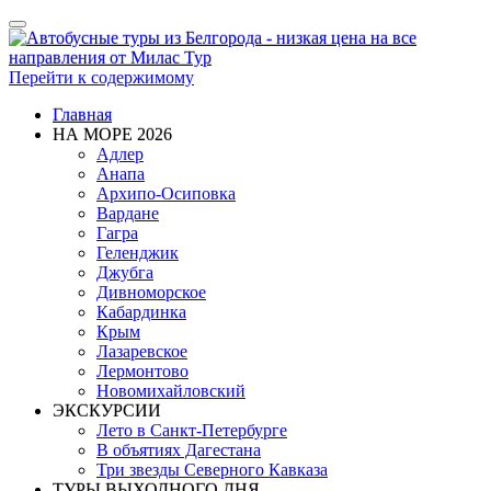
Показать/
Скрыть
навигацию
Перейти к содержимому
Главная
НА МОРЕ 2026
Адлер
Анапа
Архипо-Осиповка
Вардане
Гагра
Геленджик
Джубга
Дивноморское
Кабардинка
Крым
Лазаревское
Лермонтово
Новомихайловский
ЭКСКУРСИИ
Лето в Санкт-Петербурге
В объятиях Дагестана
Три звезды Северного Кавказа
ТУРЫ ВЫХОДНОГО ДНЯ