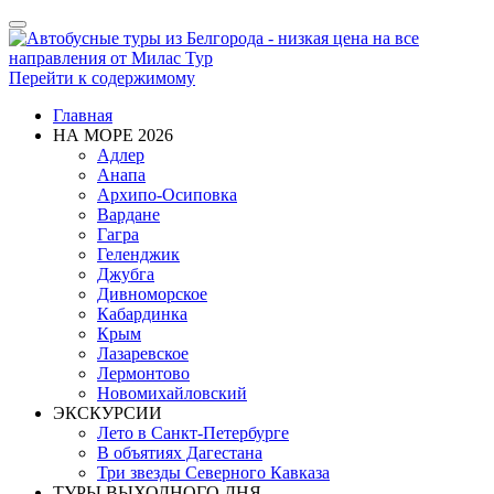
Показать/
Скрыть
навигацию
Перейти к содержимому
Главная
НА МОРЕ 2026
Адлер
Анапа
Архипо-Осиповка
Вардане
Гагра
Геленджик
Джубга
Дивноморское
Кабардинка
Крым
Лазаревское
Лермонтово
Новомихайловский
ЭКСКУРСИИ
Лето в Санкт-Петербурге
В объятиях Дагестана
Три звезды Северного Кавказа
ТУРЫ ВЫХОДНОГО ДНЯ