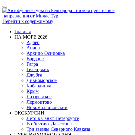
Показать/
Скрыть
навигацию
Перейти к содержимому
Главная
НА МОРЕ 2026
Адлер
Анапа
Архипо-Осиповка
Вардане
Гагра
Геленджик
Джубга
Дивноморское
Кабардинка
Крым
Лазаревское
Лермонтово
Новомихайловский
ЭКСКУРСИИ
Лето в Санкт-Петербурге
В объятиях Дагестана
Три звезды Северного Кавказа
ТУРЫ ВЫХОДНОГО ДНЯ