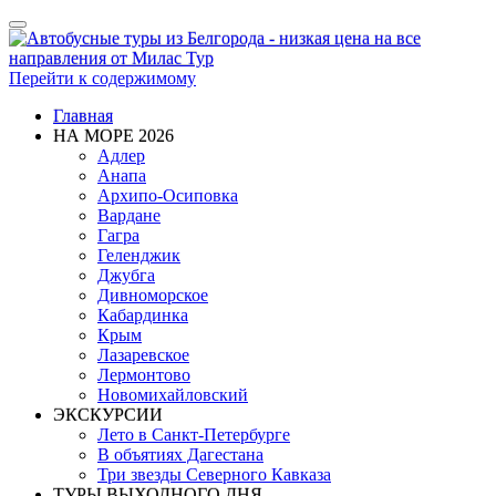
Показать/
Скрыть
навигацию
Перейти к содержимому
Главная
НА МОРЕ 2026
Адлер
Анапа
Архипо-Осиповка
Вардане
Гагра
Геленджик
Джубга
Дивноморское
Кабардинка
Крым
Лазаревское
Лермонтово
Новомихайловский
ЭКСКУРСИИ
Лето в Санкт-Петербурге
В объятиях Дагестана
Три звезды Северного Кавказа
ТУРЫ ВЫХОДНОГО ДНЯ