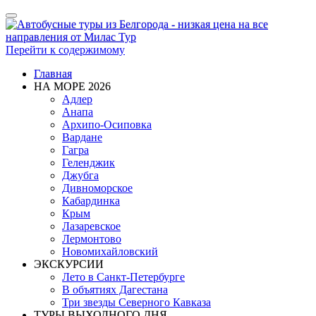
Показать/
Скрыть
навигацию
Перейти к содержимому
Главная
НА МОРЕ 2026
Адлер
Анапа
Архипо-Осиповка
Вардане
Гагра
Геленджик
Джубга
Дивноморское
Кабардинка
Крым
Лазаревское
Лермонтово
Новомихайловский
ЭКСКУРСИИ
Лето в Санкт-Петербурге
В объятиях Дагестана
Три звезды Северного Кавказа
ТУРЫ ВЫХОДНОГО ДНЯ