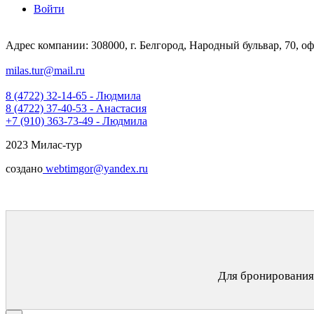
Войти
Адрес компании: 308000, г. Белгород, Народный бульвар, 70, оф
milas.tur@mail.ru
8 (4722) 32-14-65 - Людмила
8 (4722) 37-40-53 - Анастасия
+7 (910) 363-73-49 - Людмила
2023 Милас-тур
создано
webtimgor@yandex.ru
Для бронирования