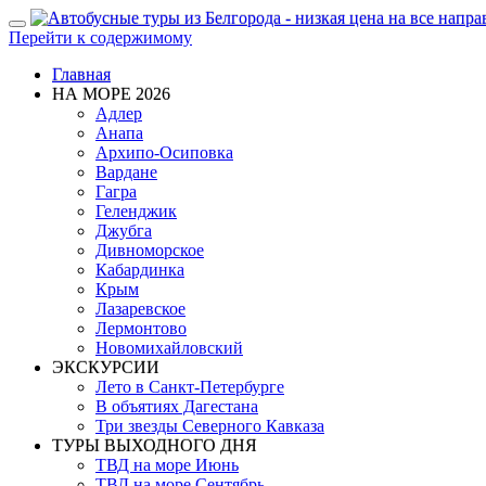
Показать/
Перейти к содержимому
Скрыть
навигацию
Главная
НА МОРЕ 2026
Адлер
Анапа
Архипо-Осиповка
Вардане
Гагра
Геленджик
Джубга
Дивноморское
Кабардинка
Крым
Лазаревское
Лермонтово
Новомихайловский
ЭКСКУРСИИ
Лето в Санкт-Петербурге
В объятиях Дагестана
Три звезды Северного Кавказа
ТУРЫ ВЫХОДНОГО ДНЯ
ТВД на море Июнь
ТВД на море Сентябрь