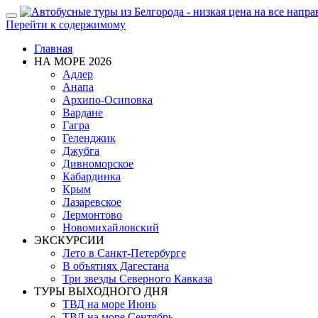
Показать/
Перейти к содержимому
Скрыть
навигацию
Главная
НА МОРЕ 2026
Адлер
Анапа
Архипо-Осиповка
Вардане
Гагра
Геленджик
Джубга
Дивноморское
Кабардинка
Крым
Лазаревское
Лермонтово
Новомихайловский
ЭКСКУРСИИ
Лето в Санкт-Петербурге
В объятиях Дагестана
Три звезды Северного Кавказа
ТУРЫ ВЫХОДНОГО ДНЯ
ТВД на море Июнь
ТВД на море Сентябрь