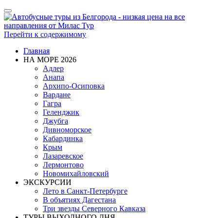
Показать/
Скрыть
навигацию
Перейти к содержимому
Главная
НА МОРЕ 2026
Адлер
Анапа
Архипо-Осиповка
Вардане
Гагра
Геленджик
Джубга
Дивноморское
Кабардинка
Крым
Лазаревское
Лермонтово
Новомихайловский
ЭКСКУРСИИ
Лето в Санкт-Петербурге
В объятиях Дагестана
Три звезды Северного Кавказа
ТУРЫ ВЫХОДНОГО ДНЯ