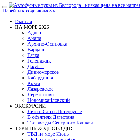
Показать/
Перейти к содержимому
Скрыть
навигацию
Главная
НА МОРЕ 2026
Адлер
Анапа
Архипо-Осиповка
Вардане
Гагра
Геленджик
Джубга
Дивноморское
Кабардинка
Крым
Лазаревское
Лермонтово
Новомихайловский
ЭКСКУРСИИ
Лето в Санкт-Петербурге
В объятиях Дагестана
Три звезды Северного Кавказа
ТУРЫ ВЫХОДНОГО ДНЯ
ТВД на море Июнь
ТВД на море Сентябрь