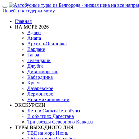
Показать/
Перейти к содержимому
Скрыть
навигацию
Главная
НА МОРЕ 2026
Адлер
Анапа
Архипо-Осиповка
Вардане
Гагра
Геленджик
Джубга
Дивноморское
Кабардинка
Крым
Лазаревское
Лермонтово
Новомихайловский
ЭКСКУРСИИ
Лето в Санкт-Петербурге
В объятиях Дагестана
Три звезды Северного Кавказа
ТУРЫ ВЫХОДНОГО ДНЯ
ТВД на море Июнь
ТВД на море Сентябрь