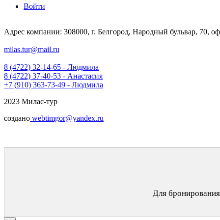
Войти
Адрес компании: 308000, г. Белгород, Народный бульвар, 70, оф
milas.tur@mail.ru
8 (4722) 32-14-65 - Людмила
8 (4722) 37-40-53 - Анастасия
+7 (910) 363-73-49 - Людмила
2023 Милас-тур
создано
webtimgor@yandex.ru
Для бронирования