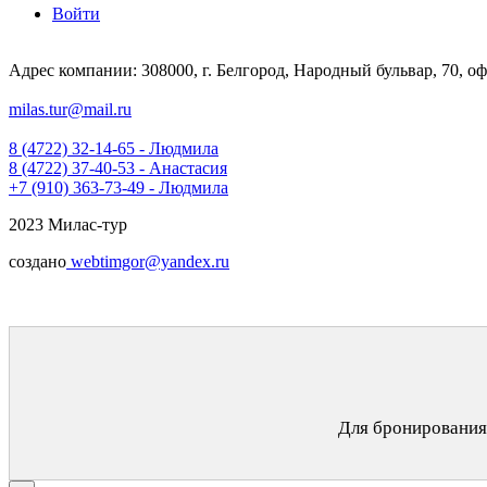
Войти
Адрес компании: 308000, г. Белгород, Народный бульвар, 70, оф
milas.tur@mail.ru
8 (4722) 32-14-65 - Людмила
8 (4722) 37-40-53 - Анастасия
+7 (910) 363-73-49 - Людмила
2023 Милас-тур
создано
webtimgor@yandex.ru
Для бронирования