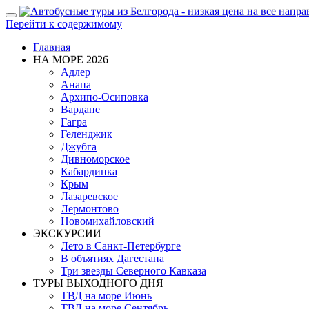
Показать/
Перейти к содержимому
Скрыть
навигацию
Главная
НА МОРЕ 2026
Адлер
Анапа
Архипо-Осиповка
Вардане
Гагра
Геленджик
Джубга
Дивноморское
Кабардинка
Крым
Лазаревское
Лермонтово
Новомихайловский
ЭКСКУРСИИ
Лето в Санкт-Петербурге
В объятиях Дагестана
Три звезды Северного Кавказа
ТУРЫ ВЫХОДНОГО ДНЯ
ТВД на море Июнь
ТВД на море Сентябрь