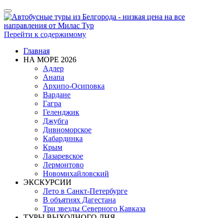
Показать/
Скрыть
навигацию
Перейти к содержимому
Главная
НА МОРЕ 2026
Адлер
Анапа
Архипо-Осиповка
Вардане
Гагра
Геленджик
Джубга
Дивноморское
Кабардинка
Крым
Лазаревское
Лермонтово
Новомихайловский
ЭКСКУРСИИ
Лето в Санкт-Петербурге
В объятиях Дагестана
Три звезды Северного Кавказа
ТУРЫ ВЫХОДНОГО ДНЯ