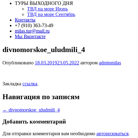
ТУРЫ ВЫХОДНОГО ДНЯ
ТВД на море Июнь
ТВД на море Сентябрь
Контакты
+7 (910) 363-73-49
milas.tur@mail.ru
Мы Вконтакте
divnomorskoe_uludmili_4
Опубликовано
18.03.2019
23.05.2022
автором
adminmilas
Закладка
ссылка
.
Навигация по записям
←
divnomorskoe_uludmili_4
Добавить комментарий
Для отправки комментария вам необходимо
авторизоваться
.