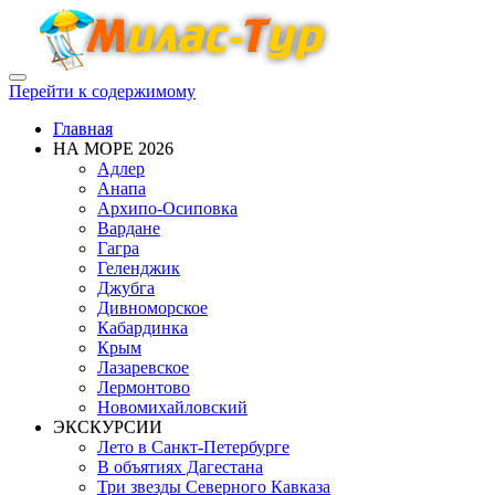
Показать/
Перейти к содержимому
Скрыть
навигацию
Главная
НА МОРЕ 2026
Адлер
Анапа
Архипо-Осиповка
Вардане
Гагра
Геленджик
Джубга
Дивноморское
Кабардинка
Крым
Лазаревское
Лермонтово
Новомихайловский
ЭКСКУРСИИ
Лето в Санкт-Петербурге
В объятиях Дагестана
Три звезды Северного Кавказа