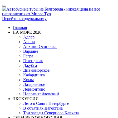
Показать/
Скрыть
навигацию
Перейти к содержимому
Главная
НА МОРЕ 2026
Адлер
Анапа
Архипо-Осиповка
Вардане
Гагра
Геленджик
Джубга
Дивноморское
Кабардинка
Крым
Лазаревское
Лермонтово
Новомихайловский
ЭКСКУРСИИ
Лето в Санкт-Петербурге
В объятиях Дагестана
Три звезды Северного Кавказа
ТУРЫ ВЫХОДНОГО ДНЯ