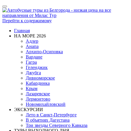
Показать/
Скрыть
навигацию
Перейти к содержимому
Главная
НА МОРЕ 2026
Адлер
Анапа
Архипо-Осиповка
Вардане
Гагра
Геленджик
Джубга
Дивноморское
Кабардинка
Крым
Лазаревское
Лермонтово
Новомихайловский
ЭКСКУРСИИ
Лето в Санкт-Петербурге
В объятиях Дагестана
Три звезды Северного Кавказа
ТУРЫ ВЫХОДНОГО ДНЯ