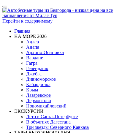
Показать/
Скрыть
навигацию
Перейти к содержимому
Главная
НА МОРЕ 2026
Адлер
Анапа
Архипо-Осиповка
Вардане
Гагра
Геленджик
Джубга
Дивноморское
Кабардинка
Крым
Лазаревское
Лермонтово
Новомихайловский
ЭКСКУРСИИ
Лето в Санкт-Петербурге
В объятиях Дагестана
Три звезды Северного Кавказа
ТУРЫ ВЫХОДНОГО ДНЯ