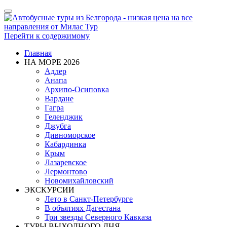
Показать/
Скрыть
навигацию
Перейти к содержимому
Главная
НА МОРЕ 2026
Адлер
Анапа
Архипо-Осиповка
Вардане
Гагра
Геленджик
Джубга
Дивноморское
Кабардинка
Крым
Лазаревское
Лермонтово
Новомихайловский
ЭКСКУРСИИ
Лето в Санкт-Петербурге
В объятиях Дагестана
Три звезды Северного Кавказа
ТУРЫ ВЫХОДНОГО ДНЯ