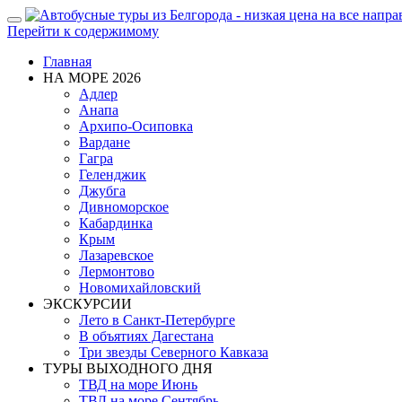
Показать/
Перейти к содержимому
Скрыть
навигацию
Главная
НА МОРЕ 2026
Адлер
Анапа
Архипо-Осиповка
Вардане
Гагра
Геленджик
Джубга
Дивноморское
Кабардинка
Крым
Лазаревское
Лермонтово
Новомихайловский
ЭКСКУРСИИ
Лето в Санкт-Петербурге
В объятиях Дагестана
Три звезды Северного Кавказа
ТУРЫ ВЫХОДНОГО ДНЯ
ТВД на море Июнь
ТВД на море Сентябрь