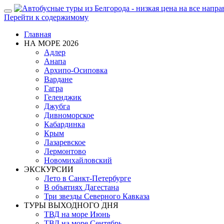
Показать/
Перейти к содержимому
Скрыть
навигацию
Главная
НА МОРЕ 2026
Адлер
Анапа
Архипо-Осиповка
Вардане
Гагра
Геленджик
Джубга
Дивноморское
Кабардинка
Крым
Лазаревское
Лермонтово
Новомихайловский
ЭКСКУРСИИ
Лето в Санкт-Петербурге
В объятиях Дагестана
Три звезды Северного Кавказа
ТУРЫ ВЫХОДНОГО ДНЯ
ТВД на море Июнь
ТВД на море Сентябрь