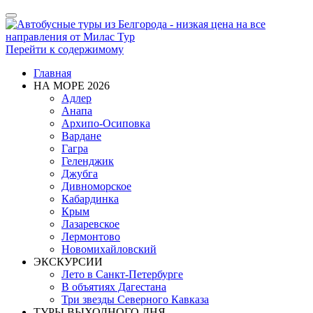
Показать/
Скрыть
навигацию
Перейти к содержимому
Главная
НА МОРЕ 2026
Адлер
Анапа
Архипо-Осиповка
Вардане
Гагра
Геленджик
Джубга
Дивноморское
Кабардинка
Крым
Лазаревское
Лермонтово
Новомихайловский
ЭКСКУРСИИ
Лето в Санкт-Петербурге
В объятиях Дагестана
Три звезды Северного Кавказа
ТУРЫ ВЫХОДНОГО ДНЯ