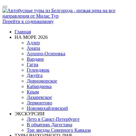
Показать/
Скрыть
навигацию
Перейти к содержимому
Главная
НА МОРЕ 2026
Адлер
Анапа
Архипо-Осиповка
Вардане
Гагра
Геленджик
Джубга
Дивноморское
Кабардинка
Крым
Лазаревское
Лермонтово
Новомихайловский
ЭКСКУРСИИ
Лето в Санкт-Петербурге
В объятиях Дагестана
Три звезды Северного Кавказа
ТУРЫ ВЫХОДНОГО ДНЯ