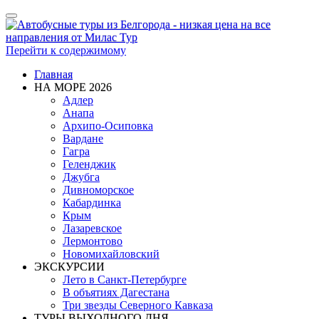
Показать/
Скрыть
навигацию
Перейти к содержимому
Главная
НА МОРЕ 2026
Адлер
Анапа
Архипо-Осиповка
Вардане
Гагра
Геленджик
Джубга
Дивноморское
Кабардинка
Крым
Лазаревское
Лермонтово
Новомихайловский
ЭКСКУРСИИ
Лето в Санкт-Петербурге
В объятиях Дагестана
Три звезды Северного Кавказа
ТУРЫ ВЫХОДНОГО ДНЯ