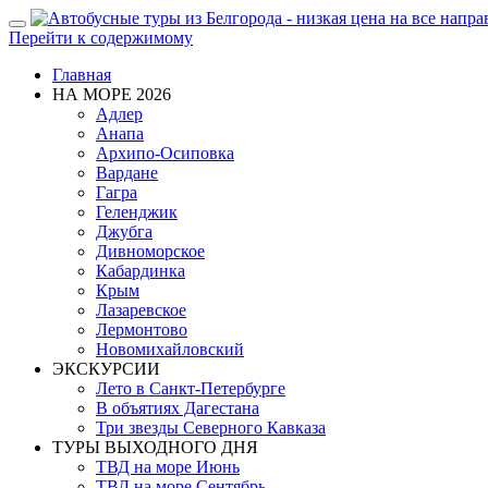
Показать/
Перейти к содержимому
Скрыть
навигацию
Главная
НА МОРЕ 2026
Адлер
Анапа
Архипо-Осиповка
Вардане
Гагра
Геленджик
Джубга
Дивноморское
Кабардинка
Крым
Лазаревское
Лермонтово
Новомихайловский
ЭКСКУРСИИ
Лето в Санкт-Петербурге
В объятиях Дагестана
Три звезды Северного Кавказа
ТУРЫ ВЫХОДНОГО ДНЯ
ТВД на море Июнь
ТВД на море Сентябрь