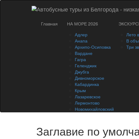
Главная
НА МОРЕ 2026
ЭКСКУРС
Адлер
Лето 
Анапа
В объ
Архипо-Осиповка
Три з
Вардане
Гагра
Геленджик
Джубга
Дивноморское
Кабардинка
Крым
Лазаревское
Лермонтово
Новомихайловский
Заглавие по умолч