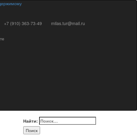
одержимому
+7 (910) 363-73-49
milas.tur@mail.ru
те
Найти: