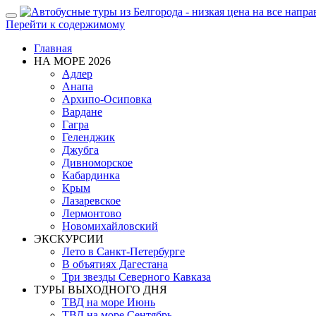
Показать/
Перейти к содержимому
Скрыть
навигацию
Главная
НА МОРЕ 2026
Адлер
Анапа
Архипо-Осиповка
Вардане
Гагра
Геленджик
Джубга
Дивноморское
Кабардинка
Крым
Лазаревское
Лермонтово
Новомихайловский
ЭКСКУРСИИ
Лето в Санкт-Петербурге
В объятиях Дагестана
Три звезды Северного Кавказа
ТУРЫ ВЫХОДНОГО ДНЯ
ТВД на море Июнь
ТВД на море Сентябрь