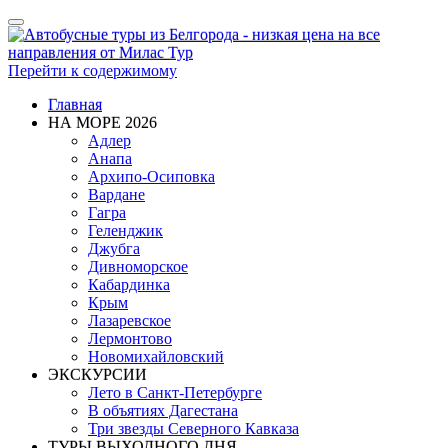
Показать/
Скрыть
навигацию
Перейти к содержимому
Главная
НА МОРЕ 2026
Адлер
Анапа
Архипо-Осиповка
Вардане
Гагра
Геленджик
Джубга
Дивноморское
Кабардинка
Крым
Лазаревское
Лермонтово
Новомихайловский
ЭКСКУРСИИ
Лето в Санкт-Петербурге
В объятиях Дагестана
Три звезды Северного Кавказа
ТУРЫ ВЫХОДНОГО ДНЯ