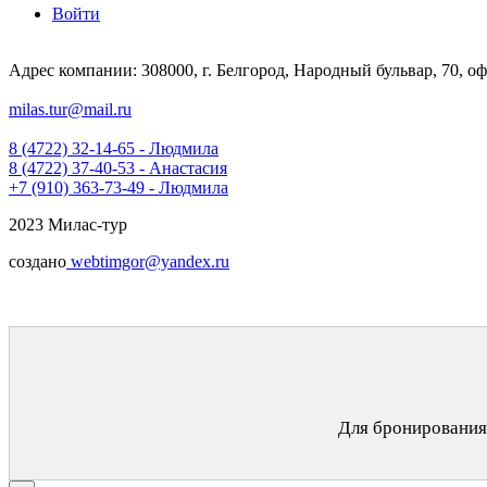
Войти
Адрес компании: 308000, г. Белгород, Народный бульвар, 70, оф
milas.tur@mail.ru
8 (4722) 32-14-65 - Людмила
8 (4722) 37-40-53 - Анастасия
+7 (910) 363-73-49 - Людмила
2023 Милас-тур
создано
webtimgor@yandex.ru
Для бронирования