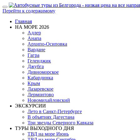
Показать/
Перейти к содержимому
Скрыть
навигацию
Главная
НА МОРЕ 2026
Адлер
Анапа
Архипо-Осиповка
Вардане
Гагра
Геленджик
Джубга
Дивноморское
Кабардинка
Крым
Лазаревское
Лермонтово
Новомихайловский
ЭКСКУРСИИ
Лето в Санкт-Петербурге
В объятиях Дагестана
Три звезды Северного Кавказа
ТУРЫ ВЫХОДНОГО ДНЯ
ТВД на море Июнь
ТВД на море Сентябрь