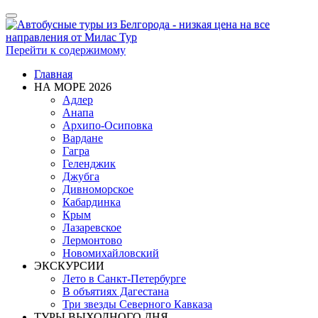
Показать/
Скрыть
навигацию
Перейти к содержимому
Главная
НА МОРЕ 2026
Адлер
Анапа
Архипо-Осиповка
Вардане
Гагра
Геленджик
Джубга
Дивноморское
Кабардинка
Крым
Лазаревское
Лермонтово
Новомихайловский
ЭКСКУРСИИ
Лето в Санкт-Петербурге
В объятиях Дагестана
Три звезды Северного Кавказа
ТУРЫ ВЫХОДНОГО ДНЯ